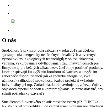
O nás
Spoločnosť Stork s.r.o. bola založená v roku 2019 za účelom
sprístupnenia energeticky nenáročných, kvalitných a overených
výrobkov (tzv. ekologických technológií) v oblasti chladenia,
vetrania, vykurovania a odvlhčovania v zaujímavých cenách pre
firmy, ale aj pre bežných zákazníkov. Cieľom je ponúkať produkty,
ktoré prispievajú ku zvýšeniu komfortu užívateľov a navyše im
zabezpečia úsporu financií (nízka spotreba energie, vysoká
účinnosť) a dlhodobú spokojnosť. Každý projekt si vyžaduje
individuálny prístup. Zariadenia, ktoré navrhujeme, zabezpečujú v
objektoch tepelnú pohodu a komfort bývania. Je preto dôležité, aby
splnili požiadavky užívateľa.
Sme členom Slovenského chladiarenskeho zväzu (SZ CHKT) a
takisto držiteľom certifikátu od certifikačneho orgánu pre chladiacu