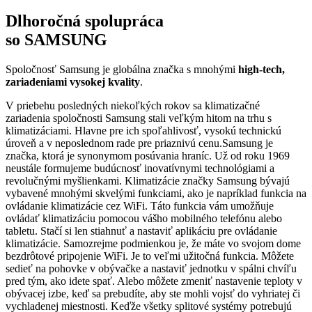
Dlhoročná spolupráca
so SAMSUNG
Spoločnosť Samsung je globálna značka s mnohými
high-tech,
zariadeniami vysokej kvality
.
V priebehu posledných niekoľkých rokov sa klimatizačné
zariadenia spoločnosti Samsung stali veľkým hitom na trhu s
klimatizáciami. Hlavne pre ich spoľahlivosť, vysokú technickú
úroveň a v neposlednom rade pre priaznivú cenu.Samsung je
značka, ktorá je synonymom posúvania hraníc. Už od roku 1969
neustále formujeme budúcnosť inovatívnymi technológiami a
revolučnými myšlienkami. Klimatizácie značky Samsung bývajú
vybavené mnohými skvelými funkciami, ako je napríklad funkcia na
ovládanie klimatizácie cez WiFi. Táto funkcia vám umožňuje
ovládať klimatizáciu pomocou vášho mobilného telefónu alebo
tabletu. Stačí si len stiahnuť a nastaviť aplikáciu pre ovládanie
klimatizácie. Samozrejme podmienkou je, že máte vo svojom dome
bezdrôtové pripojenie WiFi. Je to veľmi užitočná funkcia. Môžete
sedieť na pohovke v obývačke a nastaviť jednotku v spálni chvíľu
pred tým, ako idete spať. Alebo môžete zmeniť nastavenie teploty v
obývacej izbe, keď sa prebudíte, aby ste mohli vojsť do vyhriatej či
vychladenej miestnosti. Keďže všetky splitové systémy potrebujú