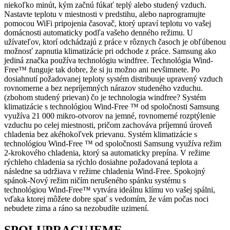
niekoľko minút, kým začnú fúkať teplý alebo studený vzduch.
Nastavte teplotu v miestnosti v predstihu, alebo naprogramujte
pomocou WiFi pripojenia časovač, ktorý upraví teplotu vo vašej
domácnosti automaticky podľa vašeho denného režimu. U
užívateľov, ktorí odchádzajú z práce v rôznych časoch je obľúbenou
možnosť zapnutia klimatizácie pri odchode z práce. Samsung ako
jediná značka používa technológiu windfree. Technológia Wind-
Free™ funguje tak dobre, že si ju možno ani nevšimnete. Po
dosiahnutí požadovanej teploty systém distribuuje upravený vzduch
rovnomerne a bez nepríjemných nárazov studeného vzduchu.
(zbohom studený prievan) čo je technologia windfree? Systém
klimatizácie s technológiou Wind-Free ™ od spoločnosti Samsung
využíva 21 000 mikro-otvorov na jemné, rovnomerné rozptýlenie
vzduchu po celej miestnosti, pričom zachováva príjemnú úroveň
chladenia bez akéhokoľvek prievanu. Systém klimatizácie s
technológiou Wind-Free ™ od spoločnosti Samsung využíva režim
2-krokového chladenia, ktorý sa automaticky prepína. V režime
rýchleho chladenia sa rýchlo dosiahne požadovaná teplota a
následne sa udržiava v režime chladenia Wind-Free. Spokojný
spánok-Nový režim ničím nerušeného spánku systému s
technológiou Wind-Free™ vytvára ideálnu klímu vo vašej spálni,
vďaka ktorej môžete dobre spať s vedomím, že vám počas noci
nebudete zima a ráno sa nezobudíte uzimení.