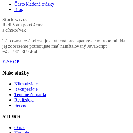
Často kladené otázky
Blog
Stork s. r. o.
Radi Vám pomôžeme
s čímkoľvek
Táto e-mailová adresa je chránená pred spamovacími robotmi. Na
jej zobrazenie potrebujete mať nainštalovaný JavaScript.
+421 905 309 464
E-SHOP
Naše služby
Klimatizácie
Rekuperácie
Tepelné čerpadlá
Realizácia
Servis
STORK
O nás
Kontakt