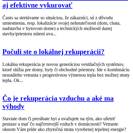
aj efektívne vykurovať
Často sa stretávame so situáciou, že zákazníci, sú z dôvodu
umiestnenia, resp. lokalizácie svojej nehnuteľnosti (dom, chata,
nadstavba v bytovom dome) a technických možností danej
stavby/priestoru nútení uva...
Počuli ste o lokálnej rekuperácii?
Lokálna rekuperácia je novou generáciou ventilačných systémov,
ktoré slúžia pre domy, byty či obchodné priestory. Ide o kombináciu
neustáleho vetrania s progresívnou výmenou tepla bez možnej straty
tepla. Ok...
Čo je rekuperácia vzduchu a aké ma
výhody
Staviate dom či prerábate byt a uvažujete na tým, ako ušetriť
peniaze a mať čo najčerstvejší vzduch v domácnosti? Vetranie
oknom Vám príde ako zbytočná strata vyrobenej tepelnej energie?