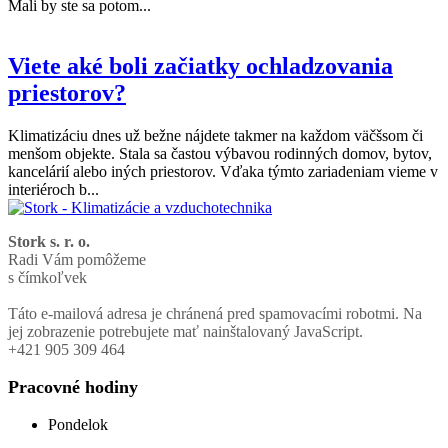
Mali by ste sa potom...
Viete aké boli začiatky ochladzovania
priestorov?
Klimatizáciu dnes už bežne nájdete takmer na každom väčšsom či
menšom objekte. Stala sa častou výbavou rodinných domov, bytov,
kancelárií alebo iných priestorov. Vďaka týmto zariadeniam vieme v
interiéroch b...
Stork s. r. o.
Radi Vám pomôžeme
s čímkoľvek
Táto e-mailová adresa je chránená pred spamovacími robotmi. Na
jej zobrazenie potrebujete mať nainštalovaný JavaScript.
+421 905 309 464
Pracovné hodiny
Pondelok