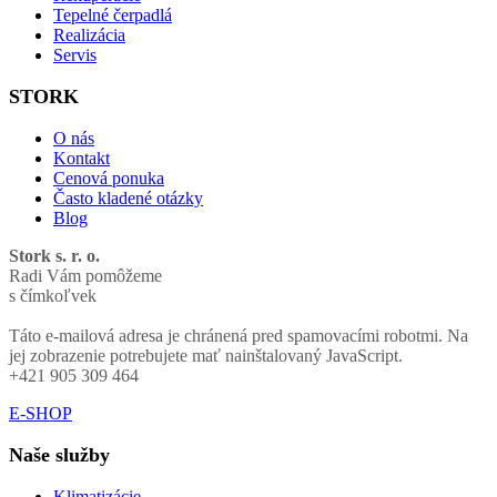
Tepelné čerpadlá
Realizácia
Servis
STORK
O nás
Kontakt
Cenová ponuka
Často kladené otázky
Blog
Stork s. r. o.
Radi Vám pomôžeme
s čímkoľvek
Táto e-mailová adresa je chránená pred spamovacími robotmi. Na
jej zobrazenie potrebujete mať nainštalovaný JavaScript.
+421 905 309 464
E-SHOP
Naše služby
Klimatizácie